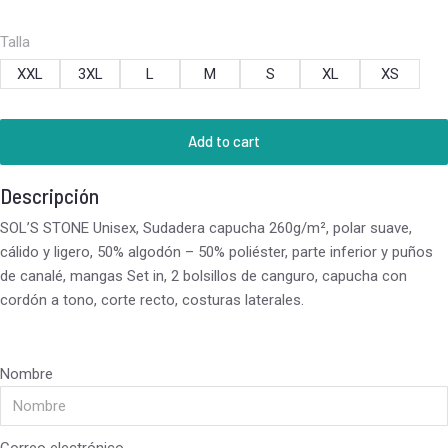
Talla
XXL
3XL
L
M
S
XL
XS
Add to cart
Descripción
SOL’S STONE Unisex, Sudadera capucha 260g/m², polar suave,
cálido y ligero, 50% algodón – 50% poliéster, parte inferior y puños
de canalé, mangas Set in, 2 bolsillos de canguro, capucha con
cordón a tono, corte recto, costuras laterales.
Nombre
Correo electrónico