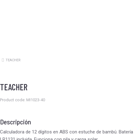
TEACHER
Estás aquí:
TEACHER
Product code: MI1023-40
Descripción
Calculadora de 12 dígitos en ABS con estuche de bambú. Batería
LR1131 incluida. Funciona con pila y carga solar.