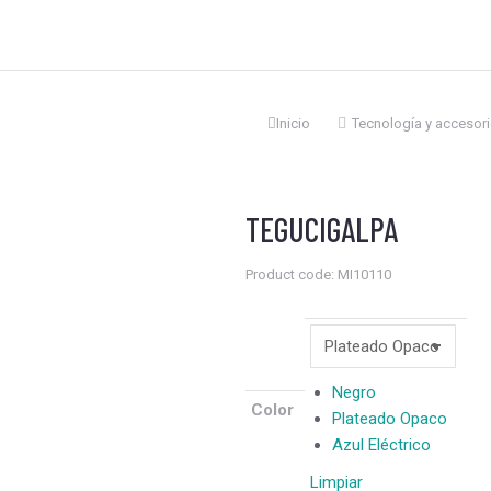
Inicio
Tecnología y accesor
Estás aquí:
TEGUCIGALPA
Product code: MI10110
Negro
Color
Plateado Opaco
Azul Eléctrico
Limpiar