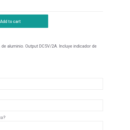
Add to cart
e aluminio. Output DC5V/2A. Incluye indicador de
to?