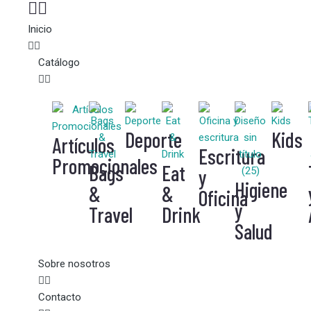
Inicio
Catálogo
Deporte
Kids
Artículos
Escritura
Promocionales
Bags
Eat
y
Higiene
&
&
Oficina
y
Travel
Drink
Salud
Sobre nosotros
Contacto