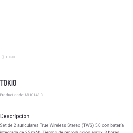
TOKIO
Estás aquí:
TOKIO
Product code: MI10143-3
Descripción
Set de 2 auriculares True Wireless Stereo (TWS) 5.0 con batería
integrada de 25 mAh. Tiempo de reproducción aprox. 3 horas.