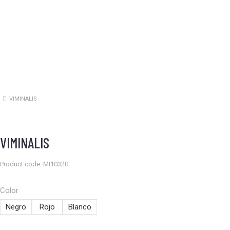
VIMINALIS
Estás aquí:
VIMINALIS
Product code: MI10320
Color
Negro
Rojo
Blanco