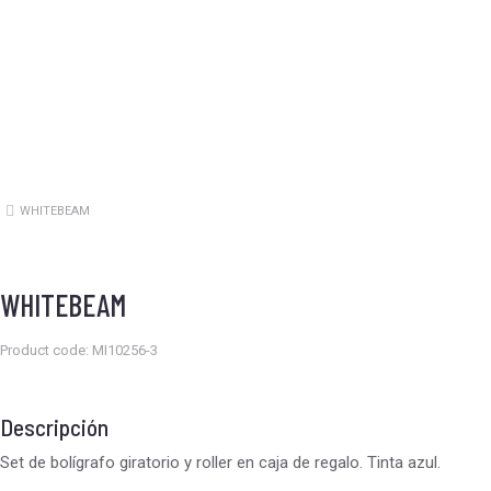
WHITEBEAM
Estás aquí:
WHITEBEAM
Product code: MI10256-3
Descripción
Set de bolígrafo giratorio y roller en caja de regalo. Tinta azul.