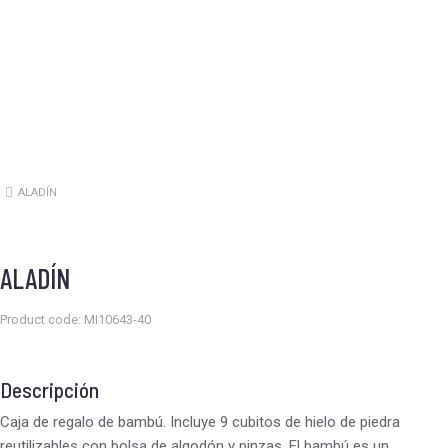
ALADÍN
Estás aquí:
ALADÍN
Product code: MI10643-40
Descripción
Caja de regalo de bambú. Incluye 9 cubitos de hielo de piedra
reutilizables con bolsa de algodón y pinzas. El bambú es un