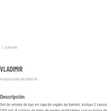
VLADIMIR
Estás aquí:
VLADIMIR
Product code: MI10642-40
Descripción
Set de whisky de lujo en caja de regalo de bambú. Incluye 2 vasos
(300 ml), 8 cubitos de hielo de piedra reutilizables con su bolsa de