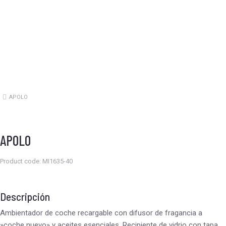
APOLO
Estás aquí:
APOLO
Product code: MI1635-40
Descripción
Ambientador de coche recargable con difusor de fragancia a
»coche nuevo» y aceites esenciales. Recipiente de vidrio con tapa