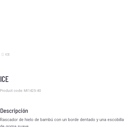
ICE
Estás aquí:
ICE
Product code: MI1425-40
Descripción
Rascador de hielo de bambú con un borde dentado y una escobilla
de goma suave.