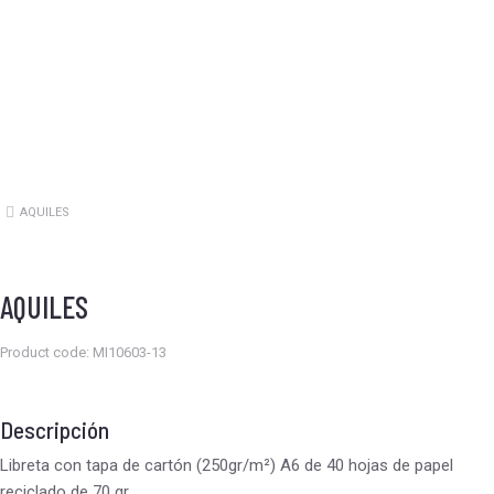
AQUILES
Estás aquí:
AQUILES
Product code: MI10603-13
Descripción
Libreta con tapa de cartón (250gr/m²) A6 de 40 hojas de papel
reciclado de 70 gr.