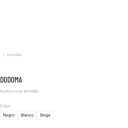
DODOMA
Estás aquí:
DODOMA
Product code: MI10083
Color
Negro
Blanco
Beige