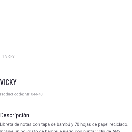
VICKY
Estás aquí:
VICKY
Product code: MI1044-40
Descripción
Libreta de notas con tapa de bambú y 70 hojas de papel reciclado.
Incluye un bolígrafo de bambú a juego con punta y clip de ABS.