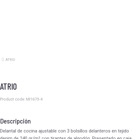
ATRIO
Estás aquí:
ATRIO
Product code: MI1673-4
Descripción
Delantal de cocina ajustable con 3 bolsillos delanteros en tejido
denim de 240 gr/m² con tirantes de algodón. Presentado en caja