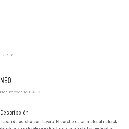
NEO
Estás aquí:
NEO
Product code: MI1046-13
Descripción
Tapón de corcho con llavero. El corcho es un material natural,
debido a su naturaleza estructural y porosidad superficial, el