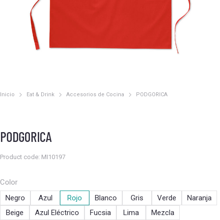
Inicio
Eat & Drink
Accesorios de Cocina
PODGORICA
Estás aquí:
PODGORICA
Product code: MI10197
Color
Negro
Azul
Rojo
Blanco
Gris
Verde
Naranja
Beige
Azul Eléctrico
Fucsia
Lima
Mezcla