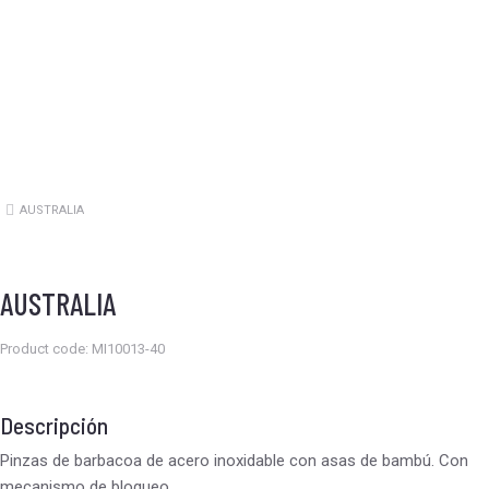
AUSTRALIA
Estás aquí:
AUSTRALIA
Product code: MI10013-40
Descripción
Pinzas de barbacoa de acero inoxidable con asas de bambú. Con
mecanismo de bloqueo.