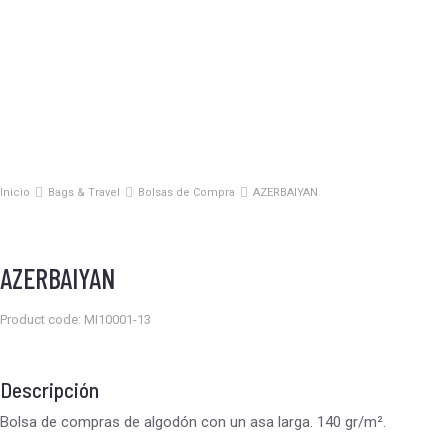
Inicio
Bags & Travel
Bolsas de Compra
AZERBAIYAN
Estás aquí:
AZERBAIYAN
Product code: MI10001-13
Descripción
Bolsa de compras de algodón con un asa larga. 140 gr/m².