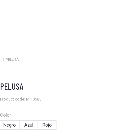
PELUSA
Estás aquí:
PELUSA
Product code: MI10585
Color
Negro
Azul
Rojo