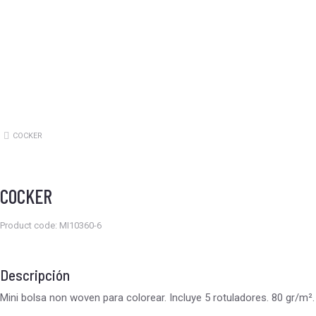
COCKER
Estás aquí:
COCKER
Product code: MI10360-6
Descripción
Mini bolsa non woven para colorear. Incluye 5 rotuladores. 80 gr/m².