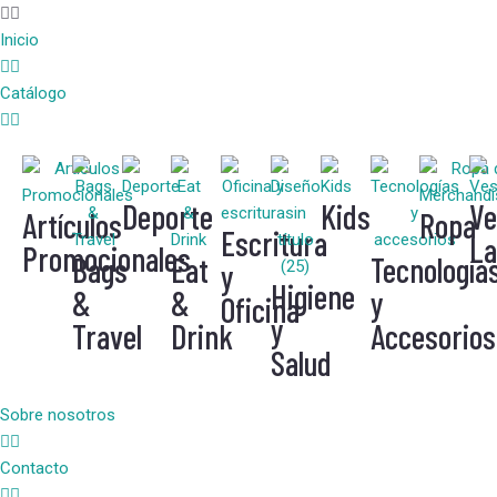
Inicio
Catálogo
Deporte
Kids
Ve
Artículos
Ropa
Escritura
La
Promocionales
Bags
Eat
Tecnología
y
Higiene
&
&
y
Oficina
y
Travel
Drink
Accesorios
Salud
Sobre nosotros
Contacto