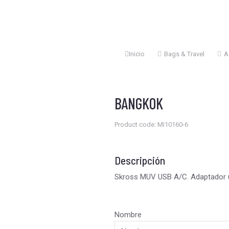
Inicio
Bags & Travel
A
Estás aquí:
BANGKOK
Product code: MI10160-6
Descripción
Skross MUV USB A/C. Adaptador un
Nombre