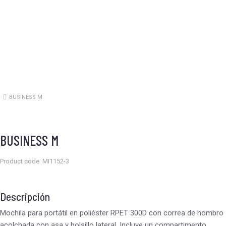
BUSINESS M
Estás aquí:
BUSINESS M
Product code: MI1152-3
Descripción
Mochila para portátil en poliéster RPET 300D con correa de hombro
acolchada con asa y bolsillo lateral. Incluye un compartimento