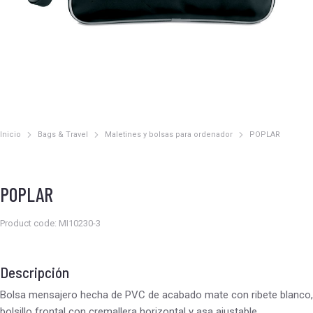
Inicio
Bags & Travel
Maletines y bolsas para ordenador
POPLAR
Estás aquí:
POPLAR
Product code: MI10230-3
Descripción
Bolsa mensajero hecha de PVC de acabado mate con ribete blanco,
bolsillo frontal con cremallera horizontal y asa ajustable.