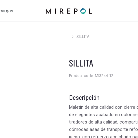
cargas
SILLITA
Estás aquí:
SILLITA
Product code: MI3244-12
Descripción
Maletín de alta calidad con cierre
de elegantes acabado en color neg
tiradores de alta calidad, compart
cómodas asas de transporte reforz
juego, con refuerzo acolchado pa