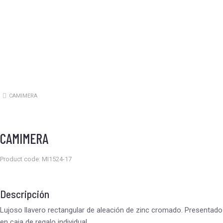
CAMIMERA
Estás aquí:
CAMIMERA
Product code: MI1524-17
Descripción
Lujoso llavero rectangular de aleación de zinc cromado. Presentado
en caja de regalo individual.