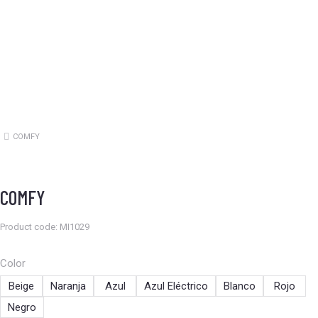
COMFY
Estás aquí:
COMFY
Product code: MI1029
Color
Beige
Naranja
Azul
Azul Eléctrico
Blanco
Rojo
Negro