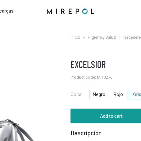
cargas
Inicio
Higiene y Salud
Necesere
Estás aquí:
EXCELSIOR
Product code: MI10276
Color
Negro
Rojo
Gri
Add to cart
Descripción