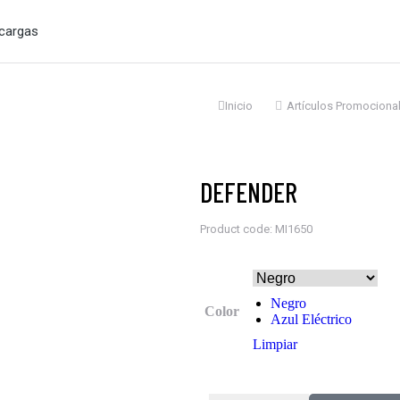
cargas
Estás aquí:
Inicio
Artículos Promociona
DEFENDER
Product code: MI1650
Negro
Color
Azul Eléctrico
Limpiar