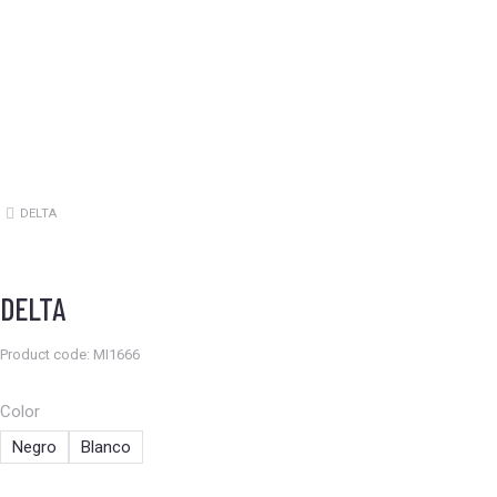
DELTA
Estás aquí:
DELTA
Product code: MI1666
Color
Negro
Blanco