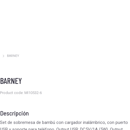
BARNEY
Estás aquí:
BARNEY
Product code: MI10532-6
Descripción
Set de sobremesa de bambú con cargador inalámbrico, con puerto
USB y soporte para teléfono. Output USB: DC5V/1A (5W). Output