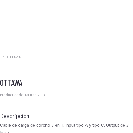
OTTAWA
Estás aquí:
OTTAWA
Product code: MI10097-13
Descripción
Cable de carga de corcho 3 en 1. Input tipo A y tipo C. Output de 3
tipos.