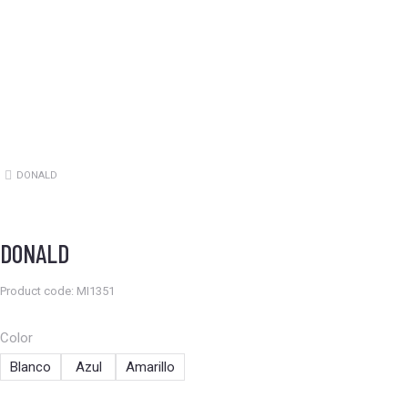
DONALD
Estás aquí:
DONALD
Product code: MI1351
Color
Blanco
Azul
Amarillo