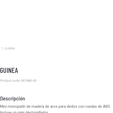
GUINEA
Estás aquí:
GUINEA
Product code: MI1880-40
Descripción
Mini monopatín de madera de arce para dedos con ruedas de ABS.
Incluye un mini destornillador.