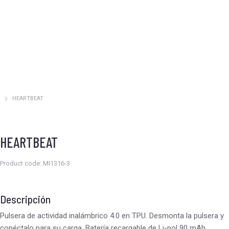
HEARTBEAT
Estás aquí:
HEARTBEAT
Product code: MI1316-3
Descripción
Pulsera de actividad inalámbrico 4.0 en TPU. Desmonta la pulsera y
conéctalo para su carga. Batería recargable de Li-pol 90 mAh.