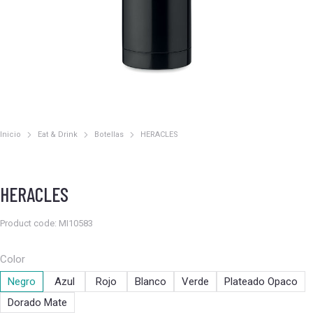
Inicio
Eat & Drink
Botellas
HERACLES
Estás aquí:
HERACLES
Product code: MI10583
Color
Negro
Azul
Rojo
Blanco
Verde
Plateado Opaco
Dorado Mate