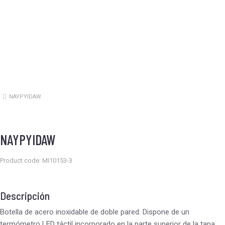
NAYPYIDAW
Estás aquí:
NAYPYIDAW
Product code: MI10153-3
Descripción
Botella de acero inoxidable de doble pared. Dispone de un
termómetro LED táctil incorporado en la parte superior de la tapa.