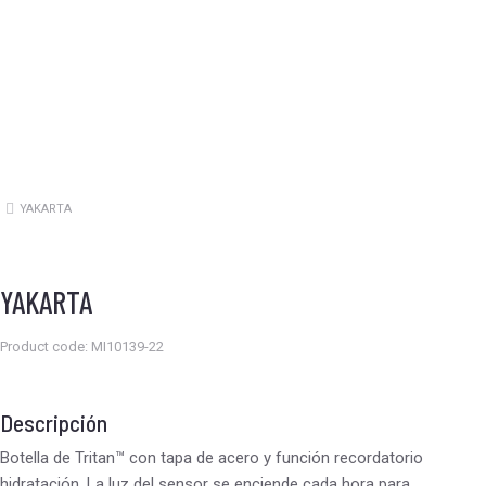
YAKARTA
Estás aquí:
YAKARTA
Product code: MI10139-22
Descripción
Botella de Tritan™ con tapa de acero y función recordatorio
hidratación. La luz del sensor se enciende cada hora para