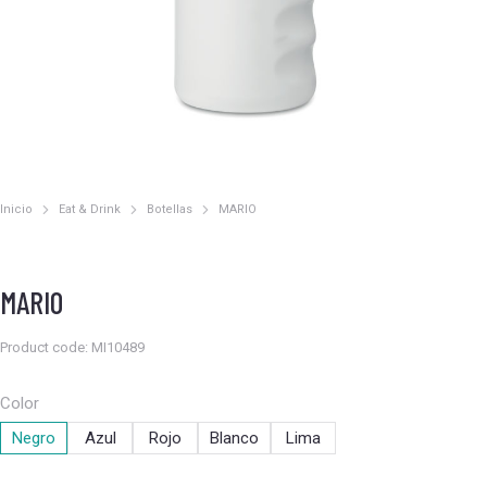
Inicio
Eat & Drink
Botellas
MARIO
Estás aquí:
MARIO
Product code: MI10489
Color
Negro
Azul
Rojo
Blanco
Lima