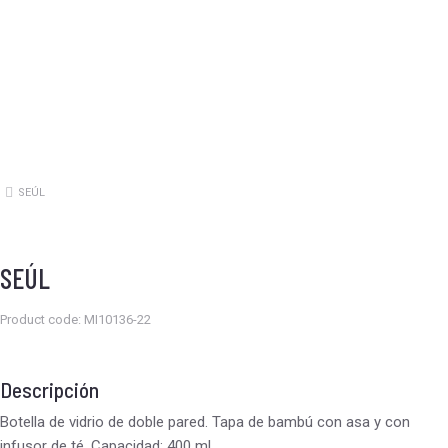
SEÚL
Estás aquí:
SEÚL
Product code: MI10136-22
Descripción
Botella de vidrio de doble pared. Tapa de bambú con asa y con
infusor de té. Capacidad: 400 ml.