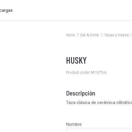
cargas
Inicio
Eat & Drink
Tazas y Vasos
Estás aquí:
HUSKY
Product code: MI1575-6
Descripción
Taza clásica de cerámica cilíndric
Nombre