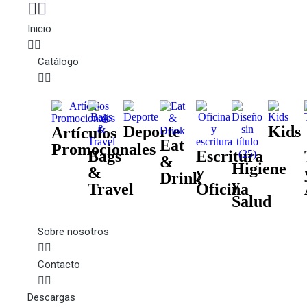
Inicio
Catálogo
Deporte
Kids
Artículos
Eat
Promocionales
Bags
Escritura
&
Higiene
&
y
Drink
y
Travel
Oficina
Salud
Sobre nosotros
Contacto
Descargas