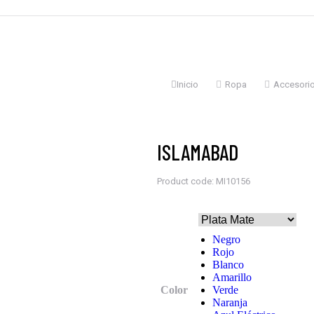
Estás aquí:
Inicio
Ropa
Accesori
ISLAMABAD
Product code: MI10156
Negro
Rojo
Blanco
Amarillo
Color
Verde
Naranja