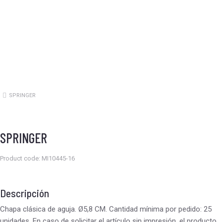
SPRINGER
Estás aquí:
SPRINGER
Product code: MI10445-16
Descripción
Chapa clásica de aguja. Ø5,8 CM. Cantidad mínima por pedido: 25
unidades. En caso de solicitar el artículo sin impresión, el producto