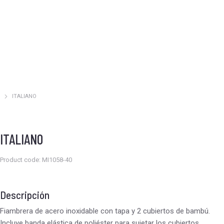
ITALIANO
Estás aquí:
ITALIANO
Product code: MI1058-40
Descripción
Fiambrera de acero inoxidable con tapa y 2 cubiertos de bambú.
Incluye banda elástica de poliéster para sujetar los cubiertos.