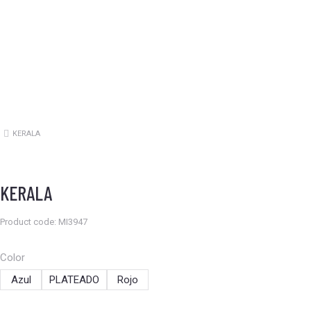
KERALA
Estás aquí:
KERALA
Product code: MI3947
Color
Azul
PLATEADO
Rojo