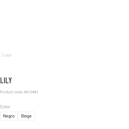
LILY
Estás aquí:
LILY
Product code: MI10481
Color
Negro
Beige