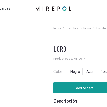
cargas
Inicio
Escritura y oficina
Escritu
Estás aquí:
LORD
Product code: MI10614
Color
Negro
Azul
Roj
Add to cart
Descripción