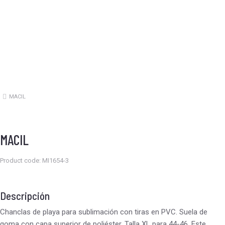
MACIL
Estás aquí:
MACIL
Product code: MI1654-3
Descripción
Chanclas de playa para sublimación con tiras en PVC. Suela de
goma con capa superior de poliéster. Talla XL para 44-46. Este