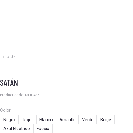
SATÁN
Estás aquí:
SATÁN
Product code: MI10485
Color
Negro
Rojo
Blanco
Amarillo
Verde
Beige
Azul Eléctrico
Fucsia