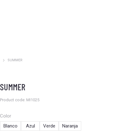
SUMMER
Estás aquí:
SUMMER
Product code: MI1025
Color
Blanco
Azul
Verde
Naranja