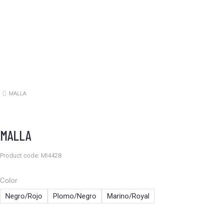
MALLA
Estás aquí:
MALLA
Product code: MI4428
Color
Negro/Rojo
Plomo/Negro
Marino/Royal